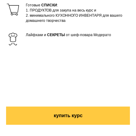
Готовые
СПИСКИ
:
1. ПРОДУКТОВ для закупа на весь курс и
2. минимального КУХОННОГО ИНВЕНТАРЯ для вашего
домашнего творчества
Лайфхаки и
СЕКРЕТЫ
от шеф-повара Модерато
купить курс